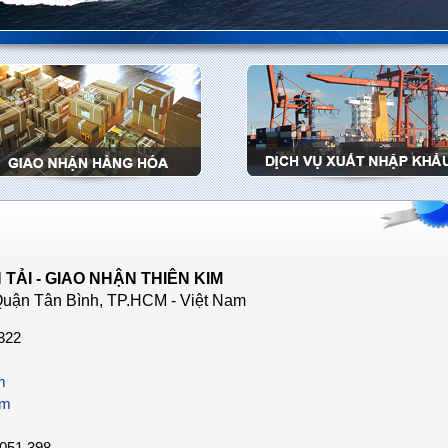
 TẢI - GIAO NHẬN THIÊN KIM
Quận Tân Bình, TP.HCM - Việt Nam
 322
m
om
 051 398