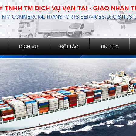
DỊCH VỤ
ĐỐI TÁC
TIN TỨC