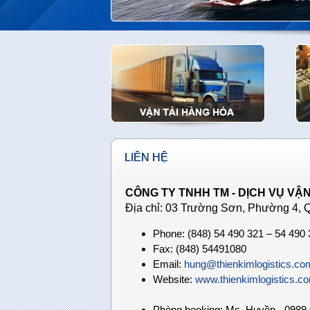
LIÊN HỆ
CÔNG TY TNHH TM - DỊCH VỤ VẬN
Địa chỉ: 03 Trường Sơn, Phường 4, 
Phone: (848) 54 490 321 – 54 490
Fax: (848) 54491080
Email:
hung@thienkimlogistics.co
Website:
www.thienkimlogistics.c
Phòng booking: Ms. Huyền - 0989