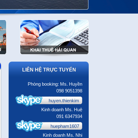
LIÊN HỆ TRỰC TUYẾN
Phòng booking: Ms. Huyền
098 9051398
huyen.thienkim
Kinh doanh Ms. Huệ
091 6347934
huepham1607
Kinh doanh Ms. Nhi